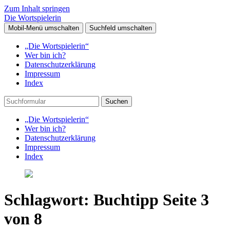
Zum Inhalt springen
Die Wortspielerin
Mobil-Menü umschalten
Suchfeld umschalten
„Die Wortspielerin“
Wer bin ich?
Datenschutzerklärung
Impressum
Index
Suchen
„Die Wortspielerin“
Wer bin ich?
Datenschutzerklärung
Impressum
Index
Schlagwort:
Buchtipp
Seite 3
von 8