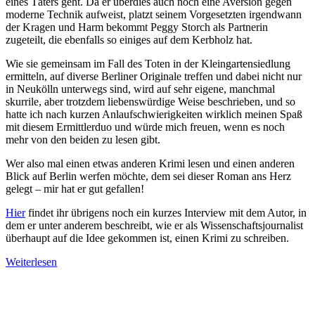
eines Täters geht. Da er überdies auch noch eine Aversion gegen
moderne Technik aufweist, platzt seinem Vorgesetzten irgendwann
der Kragen und Harm bekommt Peggy Storch als Partnerin
zugeteilt, die ebenfalls so einiges auf dem Kerbholz hat.
Wie sie gemeinsam im Fall des Toten in der Kleingartensiedlung
ermitteln, auf diverse Berliner Originale treffen und dabei nicht nur
in Neukölln unterwegs sind, wird auf sehr eigene, manchmal
skurrile, aber trotzdem liebenswürdige Weise beschrieben, und so
hatte ich nach kurzen Anlaufschwierigkeiten wirklich meinen Spaß
mit diesem Ermittlerduo und würde mich freuen, wenn es noch
mehr von den beiden zu lesen gibt.
Wer also mal einen etwas anderen Krimi lesen und einen anderen
Blick auf Berlin werfen möchte, dem sei dieser Roman ans Herz
gelegt – mir hat er gut gefallen!
Hier
findet ihr übrigens noch ein kurzes Interview mit dem Autor, in
dem er unter anderem beschreibt, wie er als Wissenschaftsjournalist
überhaupt auf die Idee gekommen ist, einen Krimi zu schreiben.
Weiterlesen