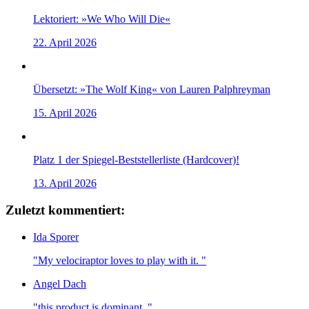
Lektoriert: »We Who Will Die«
22. April 2026
Übersetzt: »The Wolf King« von Lauren Palphreyman
15. April 2026
Platz 1 der Spiegel-Beststellerliste (Hardcover)!
13. April 2026
Zuletzt kommentiert:
Ida Sporer
"My velociraptor loves to play with it. "
Angel Dach
"this product is dominant. "